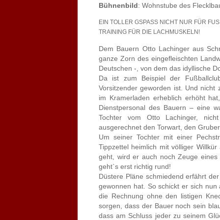
Bühnenbild
: Wohnstube des Flecklba
EIN TOLLER GSPASS NICHT NUR FÜR FUS
TRAINING FÜR DIE LACHMUSKELN!
Dem Bauern Otto Lachinger aus Schn
ganze Zorn des eingefleischten Landwi
Deutschen -, von dem das idyllische D
Da ist zum Beispiel der Fußballcl
Vorsitzender geworden ist. Und nicht 
im Kramerladen erheblich erhöht hat
Dienstpersonal des Bauern – eine wa
Tochter vom Otto Lachinger, nich
ausgerechnet den Torwart, den Gruber 
Um seiner Tochter mit einer Pechstr
Tippzettel heimlich mit völliger Willk
geht, wird er auch noch Zeuge eines 
geht`s erst richtig rund!
Düstere Pläne schmiedend erfährt de
gewonnen hat. So schickt er sich nun 
die Rechnung ohne den listigen Kne
sorgen, dass der Bauer noch sein blau
dass am Schluss jeder zu seinem Glü