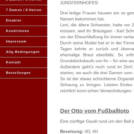
JUNGFERNHOFES!
7 Damen / 8 Herren
Drei ledige Frauen hausen am so gen
Namen bekommen hat.
Einakter
Leni, die ältere Schwester, hatte vo
müssen, weil ihr Bräutigam - Karl Sch
Konditionen
vor der Eheschließung für immer verlas
Impressum
Durch seine Mutter hat er in der Fern
Tagen kehrte er zurück und übernah
Allg.Bedingungen
ehemalige Braut ebenfalls. So erf
Grundstückskaufs von ihr – für eine an
Kontakt
Außerdem geht’s noch rund im Dorf, d
starten, wo auch die drei Damen vom 
Bestellungen
So ist der etwas schüchterne Organist
Schwung zu bringen. Letzten Endes 
reichlich komi-schen Verwechslungen- f
Der Otto vom Fußballtoto
Eine zünftige Gaudi rund um den Ball 
Besetzung:
4D, 4H