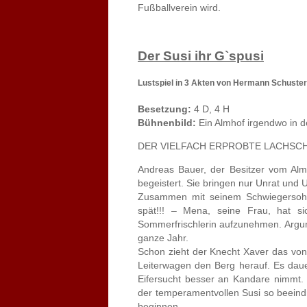
Fußballverein wird.
Der Susi ihr G`spusi
Lustspiel in 3 Akten
von Hermann Schuster
Besetzung:
4 D, 4 H
Bühnenbild:
Ein Almhof irgendwo in 
DER VIELFACH ERPROBTE LACHSC
Andreas Bauer, der Besitzer vom Alm
begeistert. Sie bringen nur Unrat und U
Zusammen mit seinem Schwiegersoh
spät!!! – Mena, seine Frau, hat s
Sommerfrischlerin aufzunehmen. Argum
ganze Jahr.
Schon zieht der Knecht Xaver das von 
Leiterwagen den Berg herauf. Es dauer
Eifersucht besser an Kandare nimmt
der temperamentvollen Susi so beeindr
beginnen.