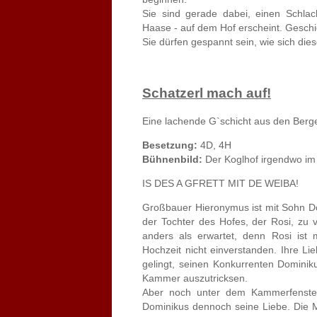
Sie sind gerade dabei, einen Schlac
Haase - auf dem Hof erscheint. Geschick
Sie dürfen gespannt sein, wie sich die
Schatzerl mach auf!
Eine lachende G`schicht aus den Berg
Besetzung:
4D, 4H
Bühnenbild:
Der Koglhof irgendwo im
IS DES A GFRETT MIT DE WEIBA!
Großbauer Hieronymus ist mit Sohn D
der Tochter des Hofes, der Rosi, zu 
anders als erwartet, denn Rosi ist 
Hochzeit nicht einverstanden. Ihre Li
gelingt, seinen Konkurrenten Domini
Kammer auszutricksen.
Aber noch unter dem Kammerfenster 
Dominikus dennoch seine Liebe. Die M