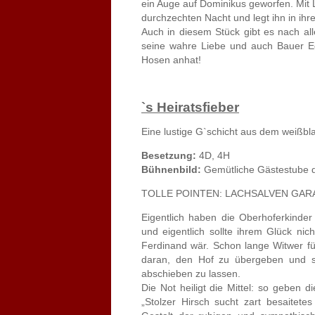
ein Auge auf Dominikus geworfen. Mit L
durchzechten Nacht und legt ihn in ihr
Auch in diesem Stück gibt es nach alle
seine wahre Liebe und auch Bauer Eg
Hosen anhat!
`s Heiratsfieber
Eine lustige G`schicht aus dem weißbl
Besetzung:
4D, 4H
Bühnenbild:
Gemütliche Gästestube d
TOLLE POINTEN: LACHSALVEN GAR
Eigentlich haben die Oberhoferkinder
und eigentlich sollte ihrem Glück ni
Ferdinand wär. Schon lange Witwer füh
daran, den Hof zu übergeben und sic
abschieben zu lassen.
Die Not heiligt die Mittel: so geben di
„Stolzer Hirsch sucht zart besaitete